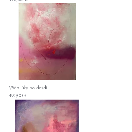
Vôňa lúky po daždi
Prix
490,00 €