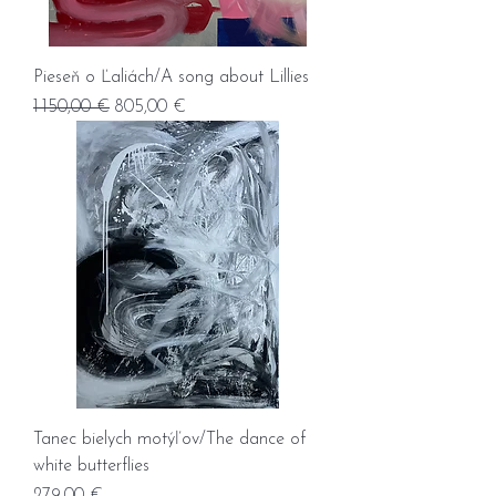
Pieseň o Ľaliách/A song about Lillies
Prix original
Prix promotionnel
1 150,00 €
805,00 €
Tanec bielych motýľov/The dance of
white butterflies
Prix