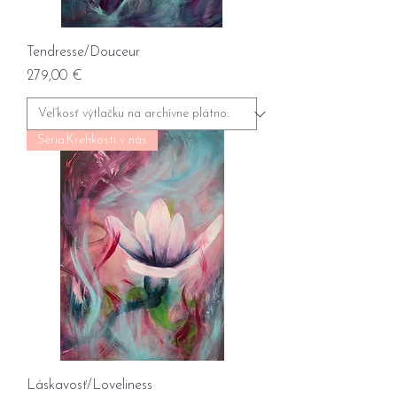
Tendresse/Douceur
Prix
279,00 €
Séria:Krehkosti v nás
Láskavosť/Loveliness