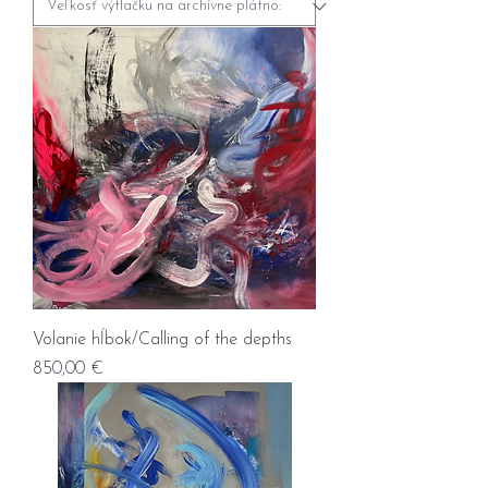
Volanie hĺbok/Calling of the depths
Prix
850,00 €