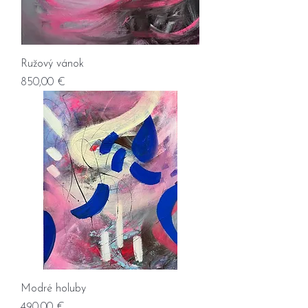
Ružový vánok
Prix
850,00 €
Modré holuby
Prix
490,00 €