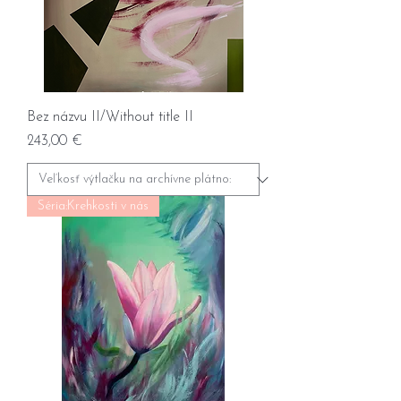
Bez názvu II/Without title II
Prix
243,00 €
Séria:Krehkosti v nás