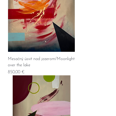
Mesačný úsvit nad jazerom/Moonlight
over the lake
Prix
850,00 €