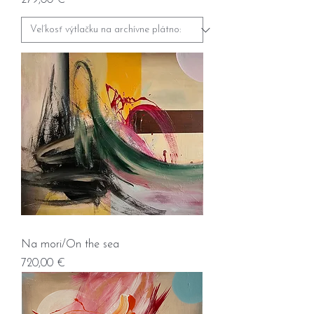
279,00 €
Na mori/On the sea
Prix
720,00 €