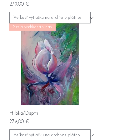
Prix
279,00 €
Séria:Krehkosti v nás
Hľbka/Depth
Prix
279,00 €