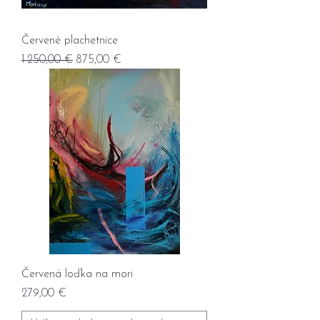
Červené plachetnice
Prix original
Prix promotionnel
1 250,00 €
875,00 €
Červená loďka na mori
Prix
279,00 €