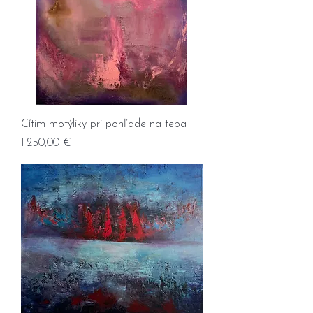
Cítim motýliky pri pohľade na teba
Prix
1 250,00 €