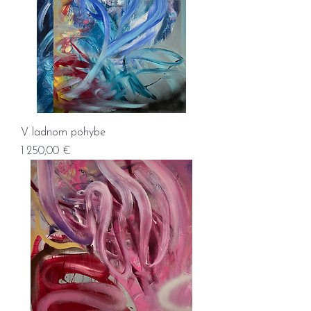
V ladnom pohybe
Prix
1 250,00 €