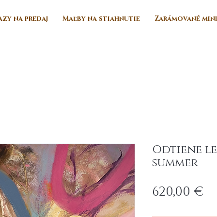
zy na predaj
Maľby na stiahnutie
Zarámované min
Odtiene le
summer
Pr
620,00 €