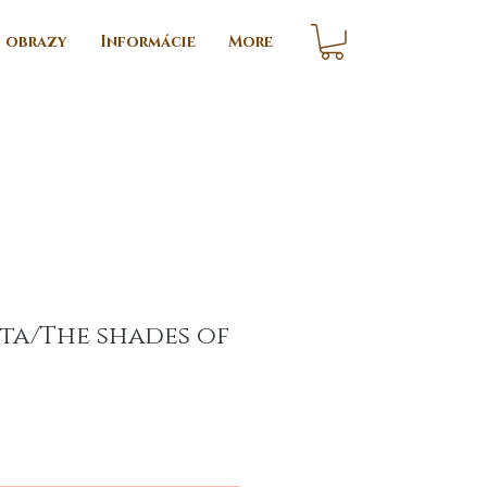
i obrazy
Informácie
More
ta/The shades of
ix