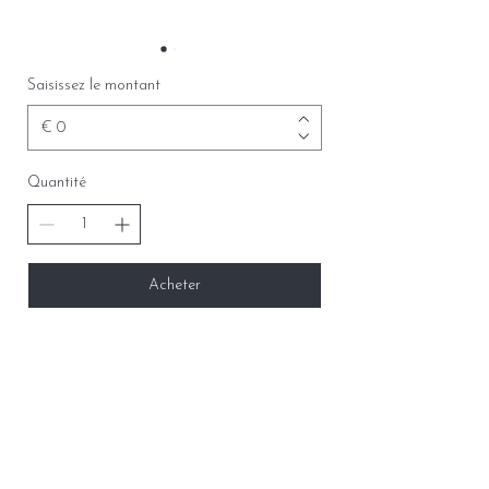
Saisissez le montant
€
Quantité
Acheter
Home
Conditions générales
Portefeuille
Formulaire de rétractation du
A propos
contrat