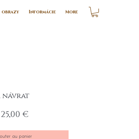
i obrazy
Informácie
More
a návrat
rix
Prix
525,00 €
riginal
promotionnel
outer au panier