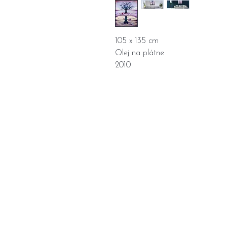
105 x 135 cm

Olej na plátne

2010
Home
Portefeuille
A propos
Contact