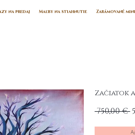
zy na predaj
Maľby na stiahnutie
Zarámované min
Začiatok 
P
 750,00 € 
o
Aj