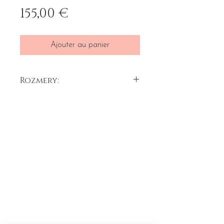
Prix
155,00 €
Ajouter au panier
Rozmery:
30 x 70 cm
Akryl na plátne, 2025
Home
Conditions générales
Portefeuille
Formulaire de rétractation du
A propos
contrat
Contact
Formulaire de réclamation
Liste de prix de transport
Protection des données
personnelles