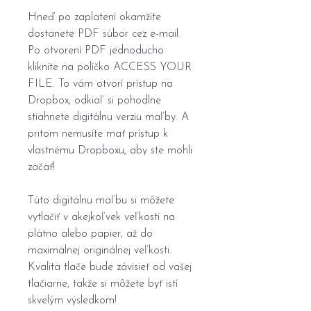
Hneď po zaplatení okamžite
dostanete PDF súbor cez e-mail.
Po otvorení PDF jednoducho
kliknite na políčko ACCESS YOUR
FILE. To vám otvorí prístup na
Dropbox, odkiaľ si pohodlne
stiahnete digitálnu verziu maľby. A
pritom nemusíte mať prístup k
vlastnému Dropboxu, aby ste mohli
začať!
Túto digitálnu maľbu si môžete
vytlačiť v akejkoľvek veľkosti na
plátno alebo papier, až do
maximálnej originálnej veľkosti.
Kvalita tlače bude závisieť od vašej
tlačiarne, takže si môžete byť istí
skvelým výsledkom!