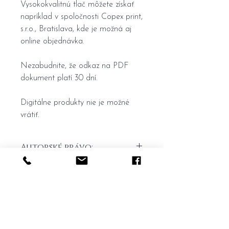
Vysokokvalitnú tlač môžete získať
napríklad v spoločnosti Copex print,
s.r.o., Bratislava, kde je možná aj
online objednávka.
Nezabudnite, že odkaz na PDF
dokument platí 30 dní.
Digitálne produkty nie je možné
vrátiť.
Autorské právo:
Upozorňujem, že na všetky maľby sa
vzťahuje autorské právo, ktoré chráni
práva autora na originálne dielo.
Home
Conditions générales
Akékoľvek reprodukovanie, distribúcia
Portefeuille
Formulaire de rétractation du
alebo zmena týchto malieb bez
predchádzajúceho súhlasu autora je
A propos
contrat