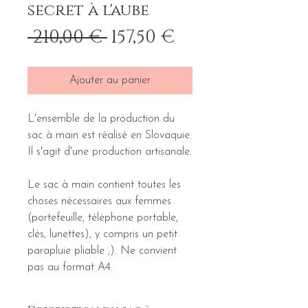
secret à l'aube
Prix
Prix
 210,00 € 
157,50 €
original
promotionne
Ajouter au panier
L'ensemble de la production du
sac à main est réalisé en Slovaquie.
Il s'agit d'une production artisanale.
Le sac à main contient toutes les
choses nécessaires aux femmes
(portefeuille, téléphone portable,
clés, lunettes), y compris un petit
parapluie pliable ;). Ne convient
pas au format A4.