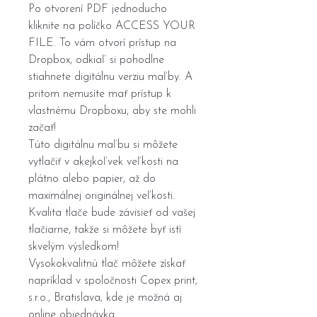
Po otvorení PDF jednoducho
kliknite na políčko ACCESS YOUR
FILE. To vám otvorí prístup na
Dropbox, odkiaľ si pohodlne
stiahnete digitálnu verziu maľby. A
pritom nemusíte mať prístup k
vlastnému Dropboxu, aby ste mohli
začať!
Túto digitálnu maľbu si môžete
vytlačiť v akejkoľvek veľkosti na
plátno alebo papier, až do
maximálnej originálnej veľkosti.
Kvalita tlače bude závisieť od vašej
tlačiarne, takže si môžete byť istí
skvelým výsledkom!
Vysokokvalitnú tlač môžete získať
napríklad v spoločnosti Copex print,
s.r.o., Bratislava, kde je možná aj
online objednávka.