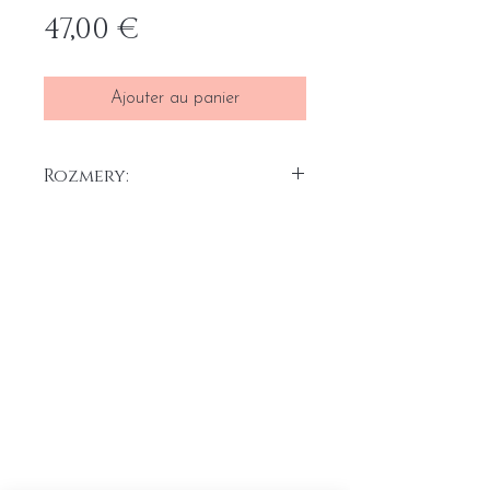
Prix
47,00 €
Ajouter au panier
Rozmery:
20 x 25 cm
Akryl na plátne, 2025
Home
Conditions générales
Portefeuille
Formulaire de rétractation du
A propos
contrat
Contact
Formulaire de réclamation
Liste de prix de transport
Protection des données
personnelles