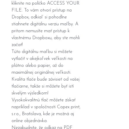
kliknite na políčko ACCESS YOUR
FILE. To vám otvorí prístup na
Dropbox, odkiaľ si pohodlne
stiahnete digitálnu verziu maľby. A
pritom nemusíte mať prístup k
vlastnému Dropboxu, aby ste mohli
začať!
Túto digitálnu maľbu si môžete
vytlačiť v akejkoľvek veľkosti na
plátno alebo papier, až do
maximálnej originálnej veľkosti.
Kvalita tlače bude závisieť od vašej
tlačiarne, takže si môžete byť istí
skvelým výsledkom!
Vysokokvalitnú tlač môžete získať
napríklad v spoločnosti Copex print,
s.r.o., Bratislava, kde je možná aj
online objednávka.
Nezabudnite, že odkaz na PDF