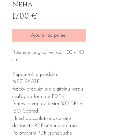
Neha
Prix
17,00 €
Ajouter au panier
Rozmery: originál veľkosť 100 x 140
cm
Kúpou tohto produktu
NEZÍSKATE
fyzický produkt, ale digitálnu verziu
maľby vo formáte PDF s
fantastickým rozlíšením 300 DPI a
ISO Coated.
Hneď po zaplatení okamžite
dostanete PDF súbor cez e-mail.
Po otvorení PDF jednoducho