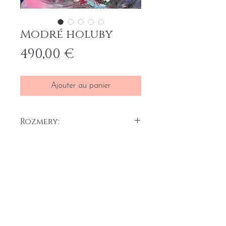
Modré holuby
Prix
490,00 €
Ajouter au panier
Rozmery:
60 x 80 cm
Akryl na plátne, 2025
Home
Conditions générales
Portefeuille
Formulaire de rétractation du
A propos
contrat
Contact
Formulaire de réclamation