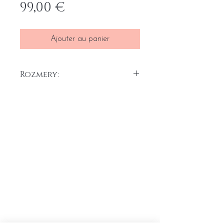
Prix
99,00 €
Ajouter au panier
Rozmery:
25 x 25 cm x 3 ks
Akryl na plátne, 2025
Home
Conditions générales
Portefeuille
Formulaire de rétractation du
A propos
contrat
Contact
Formulaire de réclamation
Liste de prix de transport
Protection des données
personnelles