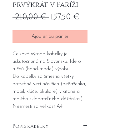
prvýkrát v Paríži
Prix
Prix
 210,00 € 
157,50 €
original
promotionne
Ajouter au panier
Celková výroba kabelky je
uskutočnená na Slovensku. Ide o
ručnú (hand-made) výrobu.
Do kabelky sa zmestia všetky
potrebné veci nás žien (peňaženka,
mobil, klúče, okuliare) vrátane aj
malého skladateľného dáždnika;).
Nezmestí sa veľkosť A4.
Popis kabelky
Predná strana kabelky je z vysoko