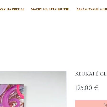
zy na predaj
Maľby na stiahnutie
Zarámované min
Kľukaté c
Pr
125,00 €
Aj