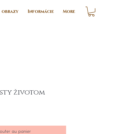
i obrazy
Informácie
More
esty životom
ix
outer au panier