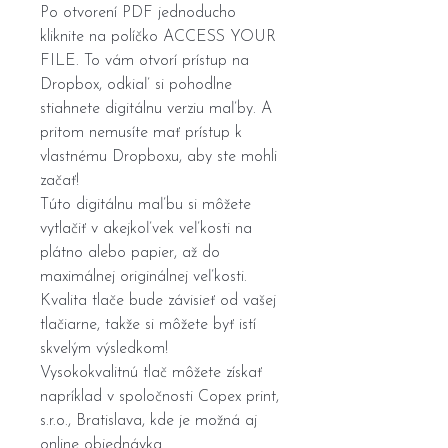
Po otvorení PDF jednoducho
kliknite na políčko ACCESS YOUR
FILE. To vám otvorí prístup na
Dropbox, odkiaľ si pohodlne
stiahnete digitálnu verziu maľby. A
pritom nemusíte mať prístup k
vlastnému Dropboxu, aby ste mohli
začať!
Túto digitálnu maľbu si môžete
vytlačiť v akejkoľvek veľkosti na
plátno alebo papier, až do
maximálnej originálnej veľkosti.
Kvalita tlače bude závisieť od vašej
tlačiarne, takže si môžete byť istí
skvelým výsledkom!
Vysokokvalitnú tlač môžete získať
napríklad v spoločnosti Copex print,
s.r.o., Bratislava, kde je možná aj
online objednávka.