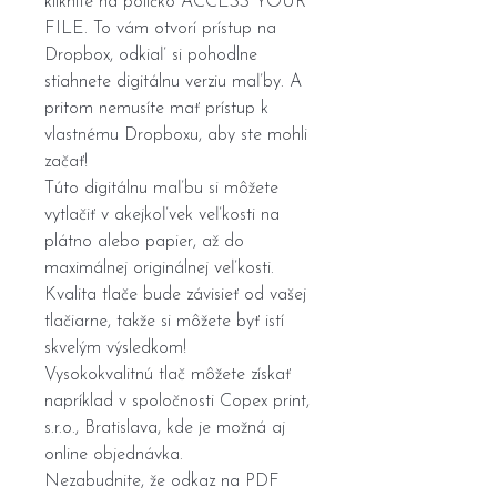
kliknite na políčko ACCESS YOUR
FILE. To vám otvorí prístup na
Dropbox, odkiaľ si pohodlne
stiahnete digitálnu verziu maľby. A
pritom nemusíte mať prístup k
vlastnému Dropboxu, aby ste mohli
začať!
Túto digitálnu maľbu si môžete
vytlačiť v akejkoľvek veľkosti na
plátno alebo papier, až do
maximálnej originálnej veľkosti.
Kvalita tlače bude závisieť od vašej
tlačiarne, takže si môžete byť istí
skvelým výsledkom!
Vysokokvalitnú tlač môžete získať
napríklad v spoločnosti Copex print,
s.r.o., Bratislava, kde je možná aj
online objednávka.
Nezabudnite, že odkaz na PDF