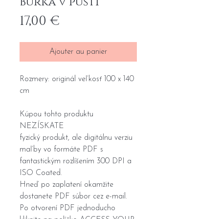
Búrka v púšti
Prix
17,00 €
Ajouter au panier
Rozmery: originál veľkosť 100 x 140
cm
Kúpou tohto produktu
NEZÍSKATE
fyzický produkt, ale digitálnu verziu
maľby vo formáte PDF s
fantastickým rozlíšením 300 DPI a
ISO Coated.
Hneď po zaplatení okamžite
dostanete PDF súbor cez e-mail.
Po otvorení PDF jednoducho