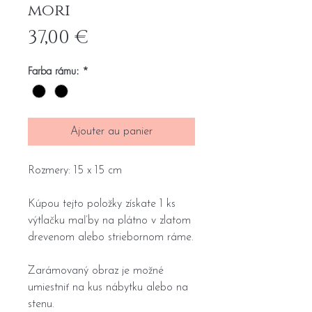
mori
Prix
37,00 €
Farba rámu:
*
Ajouter au panier
Rozmery: 15 x 15 cm
Kúpou tejto položky získate 1 ks
výtlačku maľby na plátno v zlatom
drevenom alebo striebornom ráme.
Zarámovaný obraz je možné
umiestniť na kus nábytku alebo na
stenu.